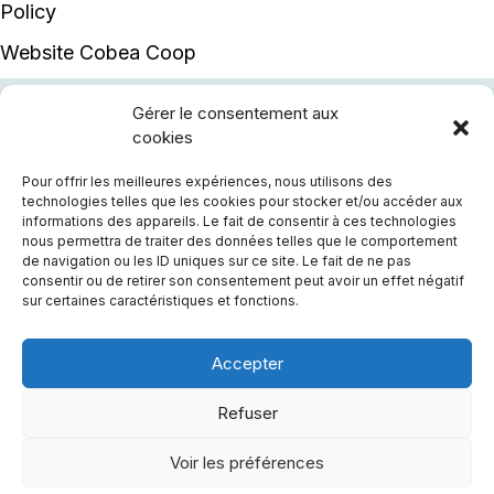
Policy
Website
Cobea Coop
Gérer le consentement aux
Accueil
cookies
Notre offre de service
Pour offrir les meilleures expériences, nous utilisons des
technologies telles que les cookies pour stocker et/ou accéder aux
Activités
informations des appareils. Le fait de consentir à ces technologies
nous permettra de traiter des données telles que le comportement
Qui sommes-nous?
de navigation ou les ID uniques sur ce site. Le fait de ne pas
consentir ou de retirer son consentement peut avoir un effet négatif
Méthode Montessori
sur certaines caractéristiques et fonctions.
Actualités
Ressources
Accepter
Contact
Refuser
Nous soutenir
Voir les préférences